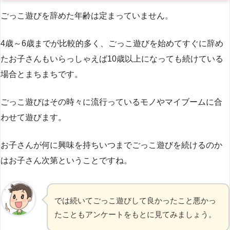
ごっこ遊びを辞めた年齢は定まっていません。
調査方法：Webアンケート
実施時期：2022年9月～12月
4歳～6歳までが比較的多く、ごっこ遊びを始めてすぐに辞め
たお子さんもいらっしゃえば10歳以上になっても続けている
対象者：子育て世代181人にアンケート
場合とまちまちです。
お子さんの年齢：0歳～10歳まで
ごっこ遊びはその時々に流行っているモノやマイブームに合
わせて遊びます。
お子さんが何に興味を持ちいつまでごっこ遊びを続けるのか
はお子さん次第ということですね。
では続いてごっこ遊びして良かったこと悪かっ
たこともアンケートをもとに見てみましょう。