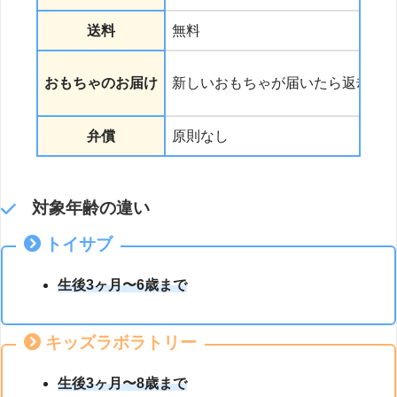
送料
無料
1
おもちゃのお届け
新しいおもちゃが届いたら返却
弁償
原則なし
対象年齢の違い
トイサブ
生後3ヶ月〜6歳まで
キッズラボラトリー
生後3ヶ月〜8歳まで