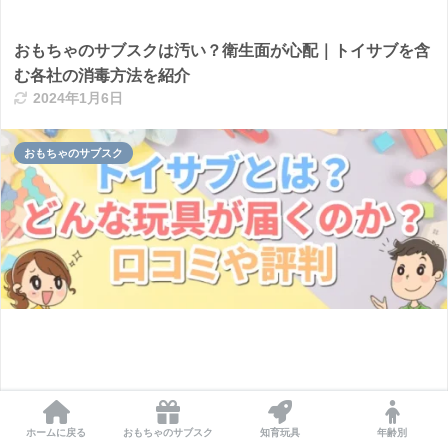
おもちゃのサブスクは汚い？衛生面が心配｜トイサブを含
む各社の消毒方法を紹介
2024年1月6日
おもちゃのサブスク
トイサブの口コミ 悪い評判やデメリットはあるのか？
ホームに戻る
おもちゃのサブスク
知育玩具
年齢別
2024年1月6日