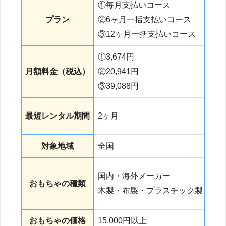
①毎月支払いコース
プラン
②6ヶ月一括支払いコース
③12ヶ月一括支払いコース
①3,674円
①
月額料金（税込）
②20,941円
②
③39,088円
最短レンタル期間
2ヶ月
対象地域
全国
国内・海外メーカー
おもちゃの種類
木製・布製・プラスチック製
おもちゃの価格
15,000円以上
1