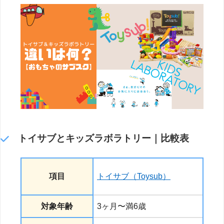
トイサブとキッズラボラトリー｜比較表
項目
トイサブ（Toysub）
（
対象年齢
3ヶ月〜満6歳